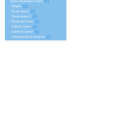
Tourist Information Centres
0
Temples
12
Donde comer?
0
Donde alojarse?
0
Resorts & Leisure
0
Cultural Centres
0
Culture & Leisure
0
Comunicación de transporte
0