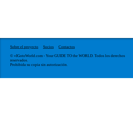
Sobre el proyecto
Socios
Contactos
© «IGotoWorld.com - Your GUIDE TO the WORLD. Todos los derechos
reservados.
Prohibida su copia sin autorización.