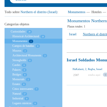
Todo sobre
Northern el distrito (Israel)
:
Monumentos
—
Hoteles
—
Monumentos Northern el
Categorías objetos
Plazas totales:
1
Curiosidades
29
Israel
Northern el distrit
Historical-Architectural
14
Monumentos
1
Campos de batallas
0
Museos
2
Architectural Monuments
3
Israel Soldados Mon
Strongholds
0
Сastles
0
HaKalanit, 2, Regba, Israel
Palaces
0
Вridges
estaba aquí
0
2587
0
Мemorials
2
Estates
0
Citios interesantes
7
Natural
17
Industrial
0
Lugares misticos
0