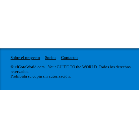
Sobre el proyecto
Socios
Contactos
© «IGotoWorld.com - Your GUIDE TO the WORLD. Todos los derechos
reservados.
Prohibida su copia sin autorización.