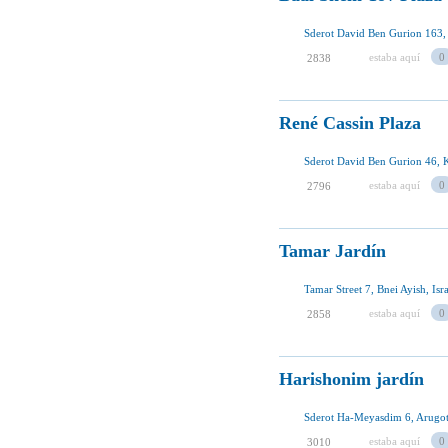
Sderot David Ben Gurion 163, 
estaba aquí
0
2838
René Cassin Plaza
Sderot David Ben Gurion 46, Ki
estaba aquí
0
2796
Tamar Jardín
Tamar Street 7, Bnei Ayish, Isra
estaba aquí
0
2858
Harishonim jardín
Sderot Ha-Meyasdim 6, Arugot,
estaba aquí
0
3010