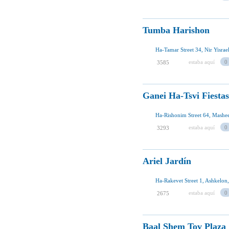
Tumba Harishon
Ha-Tamar Street 34, Nir Yisrael
estaba aquí
0
3585
Ganei Ha-Tsvi Fiestas
Ha-Rishonim Street 64, Mashee
estaba aquí
0
3293
Ariel Jardín
Ha-Rakevet Street 1, Ashkelon,
estaba aquí
0
2675
Baal Shem Tov Plaza