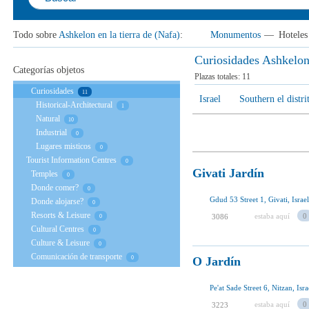
Todo sobre
Ashkelon en la tierra de (Nafa)
:
Monumentos
—
Hoteles
Curiosidades Ashkelon 
Categorías objetos
Plazas totales:
11
Curiosidades
11
Israel
Southern el distrit
Historical-Architectural
1
Natural
10
Industrial
0
Lugares misticos
0
Tourist Information Centres
0
Givati ​​Jardín
Temples
0
Donde comer?
0
Gdud 53 Street 1, Givati, Israel
Donde alojarse?
0
Resorts & Leisure
estaba aquí
0
3086
0
Cultural Centres
0
Culture & Leisure
0
Comunicación de transporte
O Jardín
0
Pe'at Sade Street 6, Nitzan, Isra
estaba aquí
0
3223