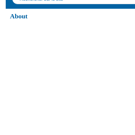
About
About IGoToWorld.com project