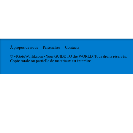
À propos de nous
Partenaires
Contacts
© «IGotoWorld.com - Your GUIDE TO the WORLD. Tous droits réservés.
Copie totale ou partielle de matériaux est interdite.