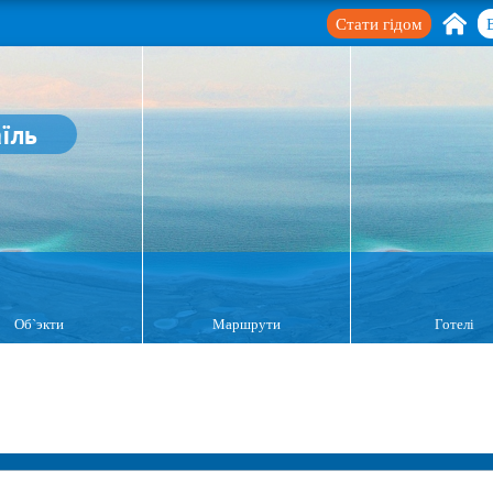
Стати гідом
аїль
Об`экти
Маршрути
Готелі