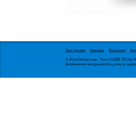
Про проект
Реклама
Партнери
Ко
© IGotoWorld.com - Your GUIDE TO the 
Копіювання матеріалів без дозволу адмін