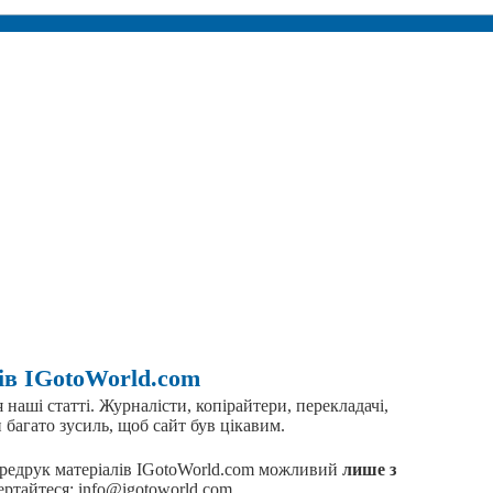
ів IGotoWorld.com
наші статті. Журналісти, копірайтери, перекладачі,
 багато зусиль, щоб сайт був цікавим.
редрук матеріалів IGotoWorld.com можливий
лише з
вертайтеся: info@igotoworld.com.