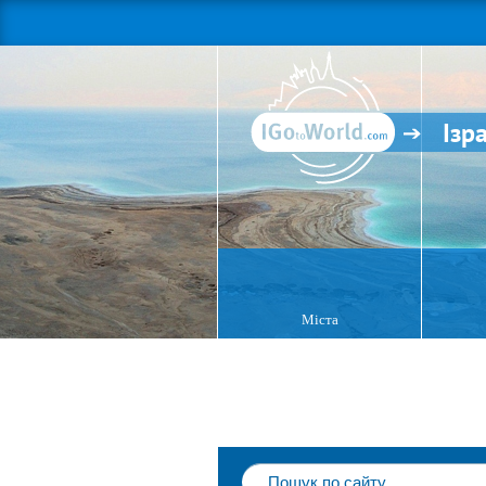
Ізр
Міста