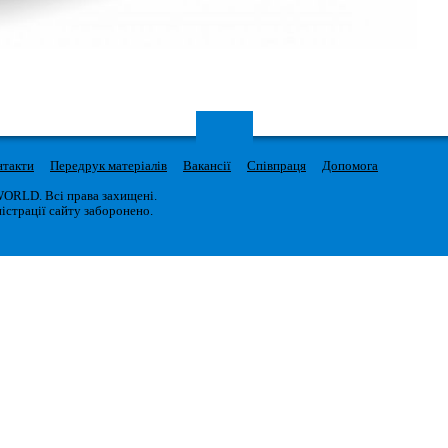
нтакти
Передрук матеріалів
Вакансії
Співпраця
Допомога
WORLD. Всі права захищені.
істрації сайту заборонено.