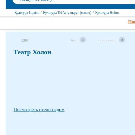
Культура Ізраїль
/
Культура Tel Aviv округ (махоз)
/
Культура Holon
Пок
Слідкуйте за нами в соцмережах
0
0
я був
я хочу сюди
5307
Театр Холон
Посмотреть отели рядом