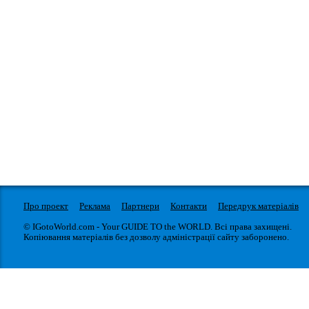
Про проект
Реклама
Партнери
Контакти
Передрук матеріалів
© IGotoWorld.com - Your GUIDE TO the WORLD. Всі права захищені.
Копіювання матеріалів без дозволу адміністрації сайту заборонено.