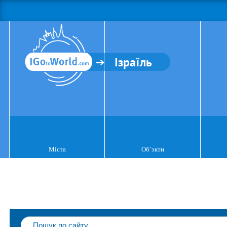
Ізраїль
Міста
Об`экти