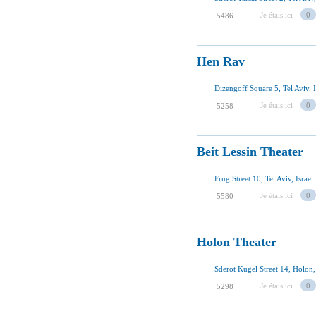
Je étais ici
0
5486
Hen Rav
Dizengoff Square 5, Tel Aviv, I
Je étais ici
0
5258
Beit Lessin Theater
Frug Street 10, Tel Aviv, Israel
Je étais ici
0
5580
Holon Theater
Sderot Kugel Street 14, Holon, 
Je étais ici
0
5298