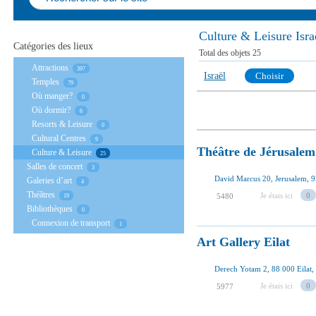
Culture & Leisure Isra
Catégories des lieux
Total des objets
25
Аttractions
397
Israël
Choisir
Temples
79
Où manger?
0
Où dormir?
6
Resorts & Leisure
0
Cultural Centres
9
Théâtre de Jérusalem
Culture & Leisure
25
Salles de concert
3
David Marcus 20, Jerusalem, 9
Galeries d’art
4
Théâtres
Je étais ici
0
5480
19
Bibliothèques
0
Connexion de transport
1
Art Gallery Eilat
Derech Yotam 2, 88 000 Eilat, 
Je étais ici
0
5977