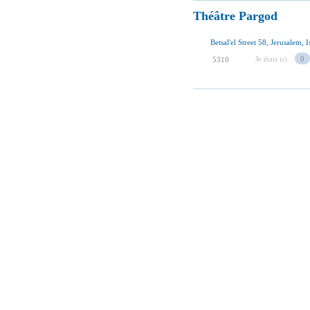
Théâtre Pargod
Betsal'el Street 58, Jerusalem, I
Je étais ici
0
5310