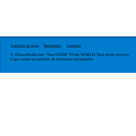
À propos de nous
Partenaires
Contacts
© «IGotoWorld.com - Your GUIDE TO the WORLD. Tous droits réservés.
Copie totale ou partielle de matériaux est interdite.