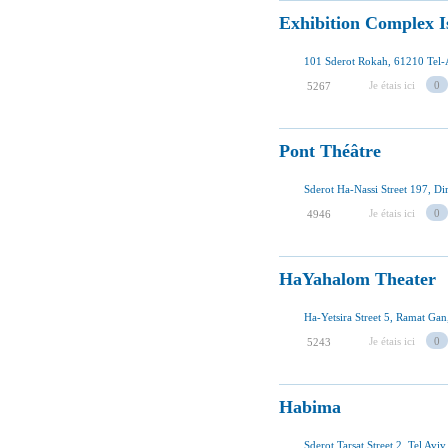
Exhibition Complex I
101 Sderot Rokah, 61210 Tel-A
Je étais ici
0
5267
Pont Théâtre
Sderot Ha-Nassi Street 197, Di
Je étais ici
0
4946
HaYahalom Theater
Ha-Yetsira Street 5, Ramat Gan,
Je étais ici
0
5243
Habima
Sderot Tarsat Street 2, Tel Aviv,