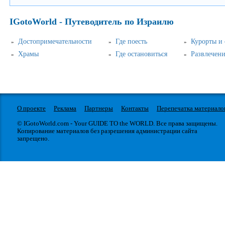
IGotoWorld - Путеводитель по Израилю
Достопримечательности
Где поесть
Курорты и
Храмы
Где остановиться
Развлечен
О проекте
Реклама
Партнеры
Контакты
Перепечатка материало
© IGotoWorld.com - Your GUIDE TO the WORLD. Все права защищены.
Копирование материалов без разрешения администрации сайта
запрещено.