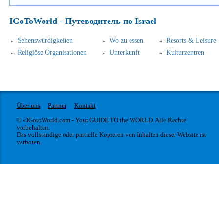
IGoToWorld - Путеводитель по Israel
Sehenswürdigkeiten
Wo zu essen
Resorts & Leisure
Religiöse Organisationen
Unterkunft
Kulturzentren
Über uns
Partner
Kontakt
© «IGotoWorld.com - Your GUIDE TO the WORLD. Alle Rechte
vorbehalten.
Das vollständige oder partielle Kopieren von Inhalten dieser Website ist
verboten.