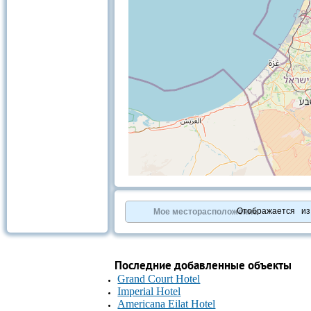
+
−
⇧
©
OpenStreetMap
contributors.
Отображается
и
Мое месторасположение
»
Последние добавленные объекты
Grand Court Hotel
Imperial Hotel
Americana Eilat Hotel