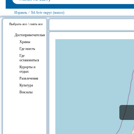
Израиль
/
Tel Aviv округ (махоз)
Выбрать все / снять все
Tel Aviv округ (махоз), на карте И
Достопримечательности
Храмы
Где поесть
Где
остановиться
Курорты и
отдых
Развлечения
Культура
Вокзалы