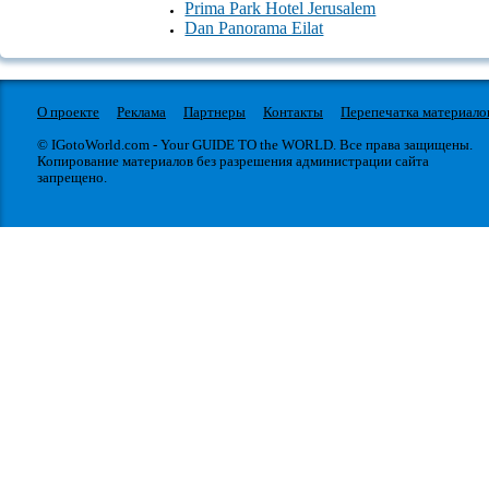
Prima Park Hotel Jerusalem
Dan Panorama Eilat
О проекте
Реклама
Партнеры
Контакты
Перепечатка материало
© IGotoWorld.com - Your GUIDE TO the WORLD. Все права защищены.
Копирование материалов без разрешения администрации сайта
запрещено.