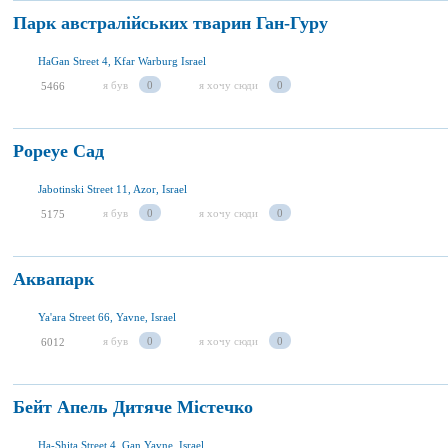
Парк австралійських тварин Ган-Гуру
HaGan Street 4, Kfar Warburg Israel
я був
0
я хочу сюди
0
5466
Popeye Сад
Jabotinski Street 11, Azor, Israel
я був
0
я хочу сюди
0
5175
Аквапарк
Ya'ara Street 66, Yavne, Israel
я був
0
я хочу сюди
0
6012
Бейт Апель Дитяче Містечко
Ha-Shita Street 4, Gan Yavne, Israel