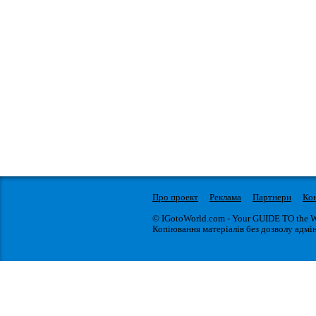
Про проект
Реклама
Партнери
Ко
© IGotoWorld.com - Your GUIDE TO the 
Копіювання матеріалів без дозволу адмін