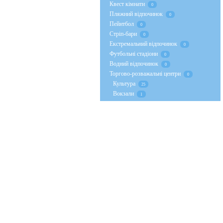
Квест кімнати
0
Пляжний відпочинок
0
Пейнтбол
0
Стрiп-бари
0
Екстремальний відпочинок
0
Футбольні стадіони
0
Водний відпочинок
0
Торгово-розважальні центри
0
Культура
25
Вокзали
1