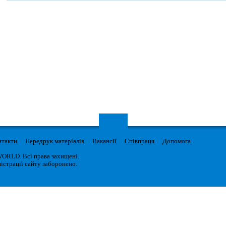
нтакти
Передрук матеріалів
Вакансії
Співпраця
Допомога
WORLD. Всі права захищені.
істрації сайту заборонено.