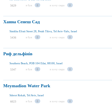
я був
0
я хочу сюди
0
5629
Ханна Сенеш Сад
Simkha Efrati Street 28, Petah Tikva, Tel Aviv-Yafo, Israel
я був
0
я хочу сюди
0
5436
Риф дельфінів
Southern Beach, POB 104 Eilat, 88100, Israel
я був
0
я хочу сюди
0
5347
Meymadion Water Park
Sderot Rokah, Tel Aviv, Israel
я був
0
я хочу сюди
0
6023