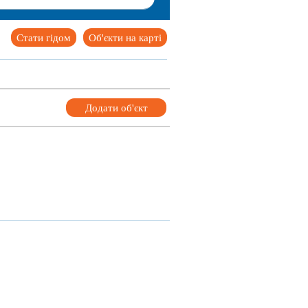
Стати гідом
Об'єкти на карті
Додати об'єкт