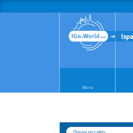
Ізр
Міста