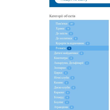
Категорії об'єктів
Пам'ятки
397
Храми
79
Де поїсти
0
Де оселитися
6
Курорти та відпочинок
0
Розваги
9
Дитячі майданчики
0
Кінотеатри
0
Акваріуми, Дельфінарії
2
Зоопарки
1
Цирки
0
Нічні клуби
0
Казино
0
Диско-клуби
0
Караоке
0
Більярд
0
Боулінг
0
Атракціони
6