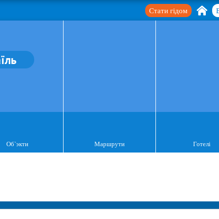
Стати гідом
аїль
Об`экти
Маршрути
Готелі