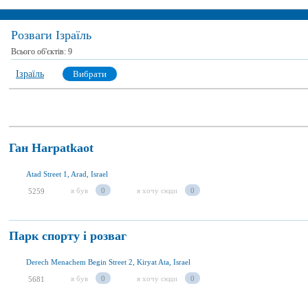
Розваги Ізраїль
Всього об'єктів:
9
Ізраїль
Вибрати
Ган Harpatkaot
Atad Street 1, Arad, Israel
я був
0
я хочу сюди
0
5259
Парк спорту і розваг
Derech Menachem Begin Street 2, Kiryat Ata, Israel
я був
0
я хочу сюди
0
5681