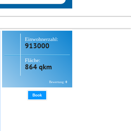
Einwohnerzahl:
913000
Fläche:
864 qkm
Bewertung:
0
Book