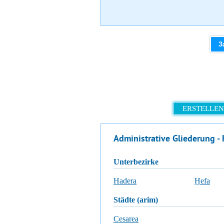
З
ERSTELLEN
Administrative Gliederung - 
Unterbezirke
Hadera
H̱efa
Städte (arim)
Cesarea