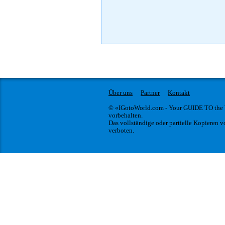
Über uns
Partner
Kontakt
© «IGotoWorld.com - Your GUIDE TO the
vorbehalten.
Das vollständige oder partielle Kopieren vo
verboten.