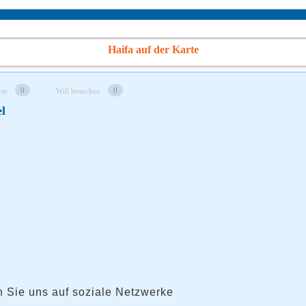
Haifa auf der Karte
0
0
war
Will besuchen
el
 Sie uns auf soziale Netzwerke