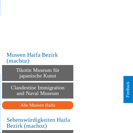
.
.
Museen Haifa Bezirk
(machoz)
Tikotin Museum für
japanische Kunst
Feedback
Clandestine Immigration
and Naval Museum
Alle Museen Haifa
Sehenswürdigkeiten Haifa
Bezirk (machoz)