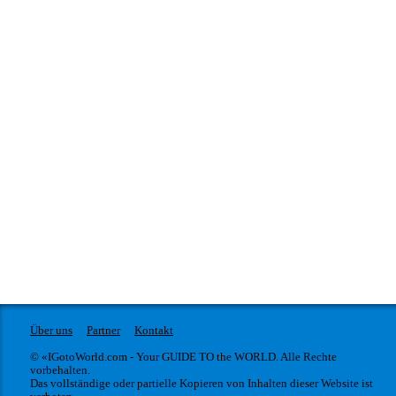
Über uns
Partner
Kontakt
© «IGotoWorld.com - Your GUIDE TO the WORLD. Alle Rechte
vorbehalten.
Das vollständige oder partielle Kopieren von Inhalten dieser Website ist