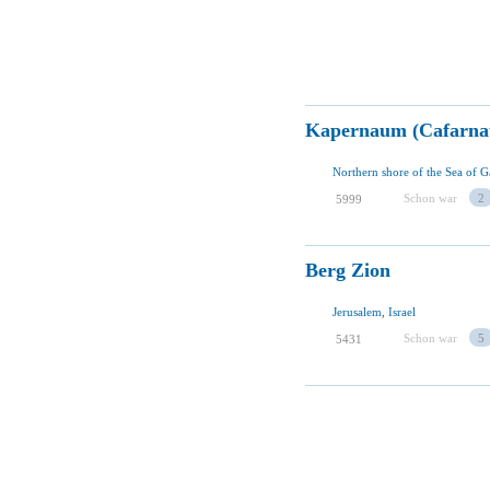
Kapernaum (Cafarn
Northern shore of the Sea of Gal
Schon war
2
5999
Berg Zion
Jerusalem, Israel
Schon war
5
5431