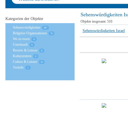
Sehenswürdigkeiten Is
Kategorien der Objekte
Objekte insgesamt:
510
Sehenswürdigkeiten
397
Sehenswürdigkeiten Israel
Religiöse Organisationen
79
Wo zu essen
0
Unterkunft
6
Resorts & Leisure
0
Kulturzentren
9
Culture & Leisure
25
Verkehr
1