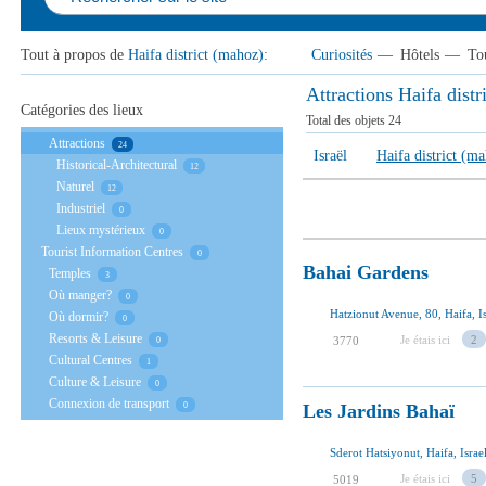
Tout à propos de
Haifa district (mahoz)
:
Curiosités
—
Hôtels
—
To
Аttractions Haifa distr
Catégories des lieux
Total des objets
24
Аttractions
24
Israël
Haifa district (m
Historical-Architectural
12
Naturel
12
Industriel
0
Lieux mystérieux
0
Tourist Information Centres
0
Bahai Gardens
Temples
3
Où manger?
0
Hatzionut Avenue, 80, Haifa, Is
Où dormir?
0
Resorts & Leisure
Je étais ici
2
3770
0
Cultural Centres
1
Culture & Leisure
0
Connexion de transport
Les Jardins Bahaï
0
Sderot Hatsiyonut, Haifa, Israe
Je étais ici
5
5019