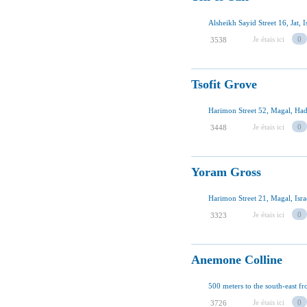
Alsheikh Sayid Street 16, Jat, I
Je étais ici
0
3538
Tsofit Grove
Harimon Street 52, Magal, Hade
Je étais ici
0
3448
Yoram Gross
Harimon Street 21, Magal, Isra
Je étais ici
0
3323
Anemone Colline
500 meters to the south-east f
Je étais ici
0
3726