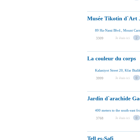
Musée Tikotin d`Art 
89 Ha-Nassi Blvd., Mount Carmel
Je étais ici
2
3309
La couleur du corps
Kalaniyot Street 20, Kfar Bialik
Je étais ici
0
3999
Jardin d`arachide Ga
400 meters to the south-east fr
Je étais ici
0
3768
Tell es-Safi