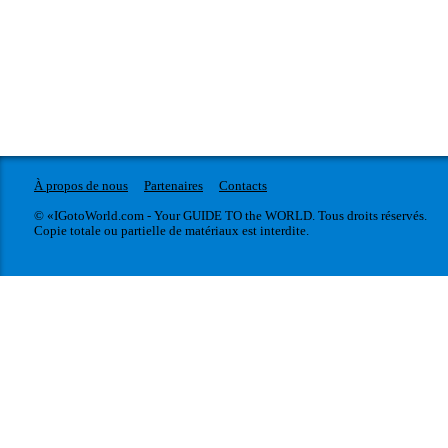
À propos de nous
Partenaires
Contacts
© «IGotoWorld.com - Your GUIDE TO the WORLD. Tous droits réservés.
Copie totale ou partielle de matériaux est interdite.