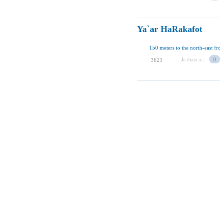
Ya`ar HaRakafot
150 meters to the north-east fr
Je étais ici
0
3623